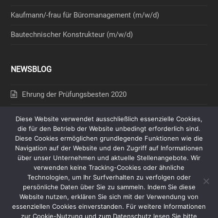
Kaufmann/-frau für Büromanagement (m/w/d)
Bautechnischer Konstrukteur (m/w/d)
NEWSBLOG
Ehrung der Prüfungsbesten 2020
Nachweis zur Steuerschuldnerschaft
Diese Website verwendet ausschließlich essenzielle Cookies,
die für den Betrieb der Website unbedingt erforderlich sind.
Unbedenklichkeitsbescheinigung BG Bau
Diese Cookies ermöglichen grundlegende Funktionen wie die
Navigation auf der Website und den Zugriff auf Informationen
Freistellungsbescheinigung 2026-2028
über unser Unternehmen und aktuelle Stellenangebote. Wir
verwenden keine Tracking-Cookies oder ähnliche
Technologien, um Ihr Surfverhalten zu verfolgen oder
persönliche Daten über Sie zu sammeln. Indem Sie diese
Website nutzen, erklären Sie sich mit der Verwendung von
verbindet.
© 2026 -
August Ullrich GmbH
-
Nicht nur Straßen.
essenziellen Cookies einverstanden. Für weitere Informationen
zur Cookie-Nutzung und zum Datenschutz lesen Sie bitte